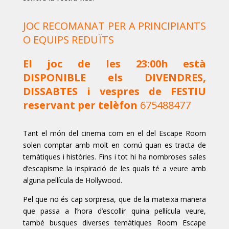
JOC RECOMANAT PER A PRINCIPIANTS
O EQUIPS REDUÏTS
El joc de les 23:00h està
DISPONIBLE els DIVENDRES,
DISSABTES i vespres de FESTIU
reservant per telèfon
675488477
Tant el món del cinema com en el del Escape Room
solen comptar amb molt en comú quan es tracta de
temàtiques i històries. Fins i tot hi ha nombroses sales
d’escapisme la inspiració de les quals té a veure amb
alguna pel·lícula de Hollywood.
Pel que no és cap sorpresa, que de la mateixa manera
que passa a l’hora d’escollir quina pel·lícula veure,
també busques diverses temàtiques Room Escape