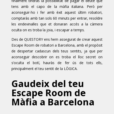
finalment tindràs la possibilitat de pagar el deute que
tens amb el capo de la màfia italiana. Però per
aconseguir-ho i fer amb èxit aquest últim robatori,
comptaràs amb tan sols 60 minuts per entrar, resoldre
les endevinalles que et donaran accés a la càmera
oculta on es troba la joia, i escapar a temps.
Des de QUESTORY ens hem assegurat de crear aquest
Escape Room de robatori a Barcelona, ​​amb el propòsit
de despertar cadascun dels teus sentits, ja que per
aconseguir descobrir on es troba el lloc secret on
s’oculta el botí, hauràs de fer ús de tots ells,
principalment el teu sentit de la LÒGICA.
Gaudeix del teu
Escape Room de
Màfia a Barcelona