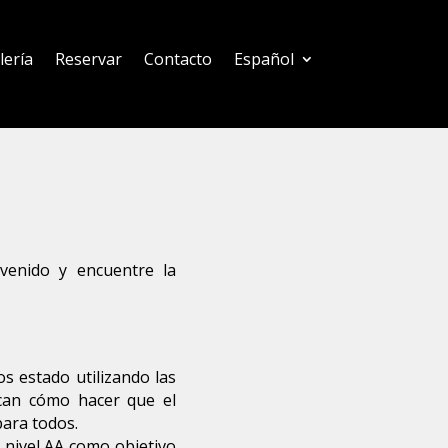
lería
Reservar
Contacto
Español
venido y encuentre la
s estado utilizando las
lican cómo hacer que el
para todos.
l nivel AA como objetivo