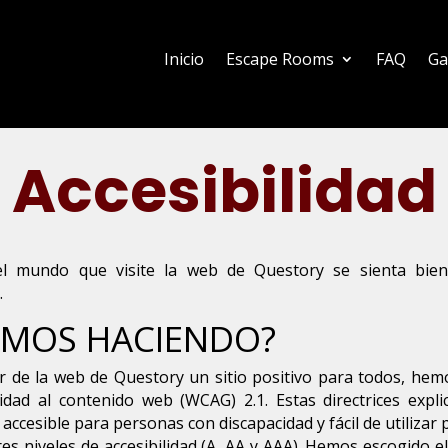
Inicio
Escape Rooms
FAQ
Ga
Accesibilidad
 mundo que visite la web de Questory se sienta bien
.
AMOS HACIENDO?
 de la web de Questory un sitio positivo para todos, hemo
ilidad al contenido web (WCAG) 2.1. Estas directrices exp
ccesible para personas con discapacidad y fácil de utilizar 
tres niveles de accesibilidad (A, AA y AAA). Hemos escogido e